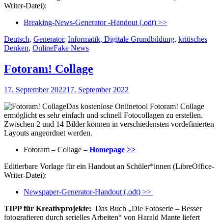
Writer-Datei):
Breaking-News-Generator -Handout (.odt) >>
Kategorien
Deutsch
,
Generator
,
Informatik, Digitale Grundbildung
,
kritisches
Schlagworte
Denken
,
Online
Fake News
Fotoram! Collage
Veröffentlicht
17. September 2022
17. September 2022
am
Das kostenlose Onlinetool Fotoram! Collage
ermöglicht es sehr einfach und schnell Fotocollagen zu erstellen.
Zwischen 2 und 14 Bilder können in verschiedensten vordefinierten
Layouts angeordnet werden.
Fotoram – Collage –
Homepage >>
Editierbare Vorlage für ein Handout an Schüler*innen (LibreOffice-
Writer-Datei):
Newspaper-Generator-Handout (.odt) >>
TIPP für Kreativprojekte:
Das Buch „Die Fotoserie – Besser
fotografieren durch serielles Arbeiten“ von Harald Mante liefert