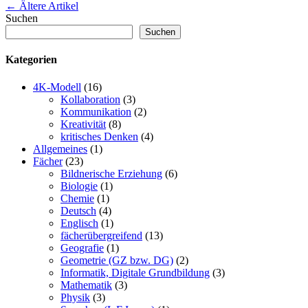
Artikel-
←
Ältere Artikel
Suchen
Navigation
Suchen
Kategorien
4K-Modell
(16)
Kollaboration
(3)
Kommunikation
(2)
Kreativität
(8)
kritisches Denken
(4)
Allgemeines
(1)
Fächer
(23)
Bildnerische Erziehung
(6)
Biologie
(1)
Chemie
(1)
Deutsch
(4)
Englisch
(1)
fächerübergreifend
(13)
Geografie
(1)
Geometrie (GZ bzw. DG)
(2)
Informatik, Digitale Grundbildung
(3)
Mathematik
(3)
Physik
(3)