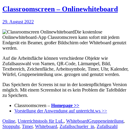
Classroomscreen – Onlinewhiteboard
Veröffentlicht
29. August 2022
am
Die kostenlose
Onlinewhiteboard-App Classromscreen kann sofort mit jedem
Endgerät ein Beamer, großer Bildschirm oder Whiteboard genutzt
werden.
Auf die Arbeitsfläche können verschiedene Objekte wie
Zufallsauswahl von Namen, QR-Code, Lärmampel, Bild,
Textbereich, Zeichenfläche, Arbeitssymbole, Timer, Uhr, Kalender,
Würfel, Gruppeneinteilung usw. gezogen und genutzt werden.
Das Speichern der Screens ist nur in der kostenpflichtigen Version
möglich. Mit einem Screenshot ist es kein Problem die Tafelbilder
zu Speichern.
Classroomscreen –
Homepage >>
Vorstellung der Anwendung auf unterricht.ws >>
Kategorien
Schlagworte
Online
,
Unterrichtstools für LuL
,
Whiteboard
Gruppeneinteilung
,
Stoppuhr
,
Timer
,
Whiteboard
,
Zufallsschueler_in
,
Zufallszahl