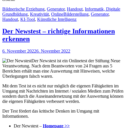
Kategorien
Bildnerische Erziehung
,
Generator
,
Handout
,
Informatik, Digitale
Schlagworte
Grundbildung
,
Kreativität
,
Online
Bilderstellung
,
Generator
,
Handout
,
KI-Tool
,
Künstliche Intelligenz
Der Newstest – richtige Informationen
erkennen
Veröffentlicht
6. November 2022
6. November 2022
am
Der Newstest ist ein Onlinetest der Stiftung Neue
Verantwortung. Nach dem Beantworten von 24 Fragen aus 5
Bereichen erhält man eine Auswertung mit Hinweisen, welche
Überlegungen falsch waren.
Mit dem Test ist es nicht nur möglich die eigenen Fähigkeiten im
Umgang mit Nachrichten im Internet / sozialen Medien zum Prüfen
sondern durch die Auseinandersetzung mit der Auswertung können
die eigenen Fähigkeiten verbessert werden.
Der Test fördert das kritische Denken im Umgang mit
Informationen.
Der Newstest –
Homepage >>