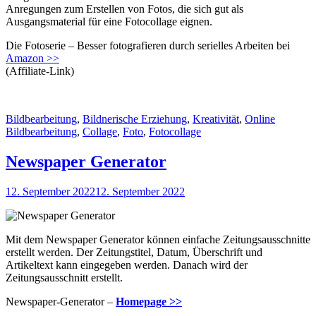
Anregungen zum Erstellen von Fotos, die sich gut als
Ausgangsmaterial für eine Fotocollage eignen.
Die Fotoserie – Besser fotografieren durch serielles Arbeiten bei
Amazon >>
(Affiliate-Link)
Kategorien
Schlagwo
Bildbearbeitung
,
Bildnerische Erziehung
,
Kreativität
,
Online
Bildbearbeitung
,
Collage
,
Foto
,
Fotocollage
Newspaper Generator
Veröffentlicht
12. September 2022
12. September 2022
am
Mit dem Newspaper Generator können einfache Zeitungsausschnitte
erstellt werden. Der Zeitungstitel, Datum, Überschrift und
Artikeltext kann eingegeben werden. Danach wird der
Zeitungsausschnitt erstellt.
Newspaper-Generator –
Homepage >>