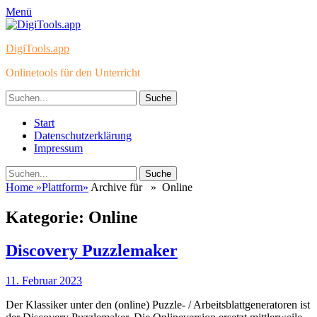
Menü
DigiTools.app
Onlinetools für den Unterricht
Suche
nach:
Primäres
Zum
Start
Inhalt
Datenschutzerklärung
Menü
springen
Impressum
Suchen
Suche
nach:
Home
»
Plattform
»
Archive für »
Online
Kategorie:
Online
Discovery Puzzlemaker
Veröffentlicht
11. Februar 2023
am
Der Klassiker unter den (online) Puzzle- / Arbeitsblattgeneratoren ist