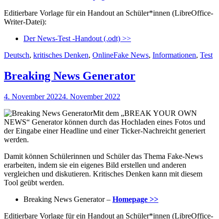
Editierbare Vorlage für ein Handout an Schüler*innen (LibreOffice-
Writer-Datei):
Der News-Test -Handout (.odt) >>
Kategorien
Schlagworte
Deutsch
,
kritisches Denken
,
Online
Fake News
,
Informationen
,
Test
Breaking News Generator
Veröffentlicht
4. November 2022
4. November 2022
am
Mit dem „BREAK YOUR OWN
NEWS“ Generator können durch das Hochladen eines Fotos und
der Eingabe einer Headline und einer Ticker-Nachreicht generiert
werden.
Damit können Schülerinnen und Schüler das Thema Fake-News
erarbeiten, indem sie ein eigenes Bild erstellen und anderen
vergleichen und diskutieren. Kritisches Denken kann mit diesem
Tool geübt werden.
Breaking News Generator –
Homepage >>
Editierbare Vorlage für ein Handout an Schüler*innen (LibreOffice-