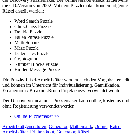
der Discovery Puzzlemaker. Die Onlineversion ersetzt mittlerweile
die CD-Version von 2002. Mit dem Puzzlemaker können folgende
Rätsel erstellt werden:
Word Search Puzzle
Chris-Cross Puzzle
Double Puzzle
Fallen Phrase Puzzle
Math Squares
Maze Puzzle
Letter Tiles Puzzle
Cryptogram
Number Blocks Puzzle
Hidden Message Puzzle
Die Puzzle/Rätsel-Arbeitsblätter werden nach den Vorgaben erstellt
und können im Unterricht für Indivitualisierung, Gamifikation,
Escaperoom / Breakout-Room Projekte usw. verwendet werden.
Der Discoveryeducation – Puzzlemaker kann online, kostenlos und
ohne Registrierung verwendet werden.
Online-Puzzlemaker >>
Kategorien
Schla
Arbeitsblattgeneratoren
,
Generator
,
Mathematik
,
Online
,
Rätsel
Arbeitsblätter
,
Edubreakout
,
Generator
,
Rätsel