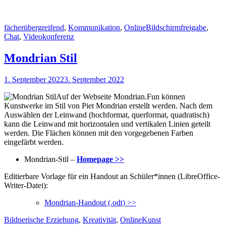
Kategorien
Schlagworte
fächerübergreifend
,
Kommunikation
,
Online
Bildschirmfreigabe
,
Chat
,
Videokonferenz
Mondrian Stil
Veröffentlicht
1. September 2022
3. September 2022
am
Auf der Webseite Mondrian.Fun können
Kunstwerke im Stil von Piet Mondrian erstellt werden. Nach dem
Auswählen der Leinwand (hochformat, querformat, quadratisch)
kann die Leinwand mit horizontalen und vertikalen Linien geteilt
werden. Die Flächen können mit den vorgegebenen Farben
eingefärbt werden.
Mondrian-Stil –
Homepage >>
Editierbare Vorlage für ein Handout an Schüler*innen (LibreOffice-
Writer-Datei):
Mondrian-Handout (.odt) >>
Kategorien
Schlagworte
Bildnerische Erziehung
,
Kreativität
,
Online
Kunst