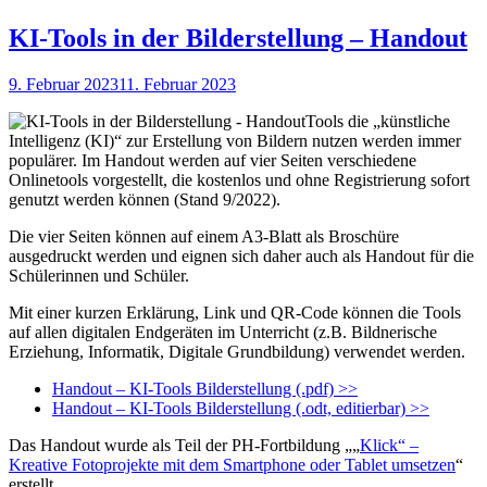
KI-Tools in der Bilderstellung – Handout
Veröffentlicht
9. Februar 2023
11. Februar 2023
am
Tools die „künstliche
Intelligenz (KI)“ zur Erstellung von Bildern nutzen werden immer
populärer. Im Handout werden auf vier Seiten verschiedene
Onlinetools vorgestellt, die kostenlos und ohne Registrierung sofort
genutzt werden können (Stand 9/2022).
Die vier Seiten können auf einem A3-Blatt als Broschüre
ausgedruckt werden und eignen sich daher auch als Handout für die
Schülerinnen und Schüler.
Mit einer kurzen Erklärung, Link und QR-Code können die Tools
auf allen digitalen Endgeräten im Unterricht (z.B. Bildnerische
Erziehung, Informatik, Digitale Grundbildung) verwendet werden.
Handout – KI-Tools Bilderstellung (.pdf) >>
Handout – KI-Tools Bilderstellung (.odt, editierbar) >>
Das Handout wurde als Teil der PH-Fortbildung „„
Klick“ –
Kreative Fotoprojekte mit dem Smartphone oder Tablet umsetzen
“
erstellt.