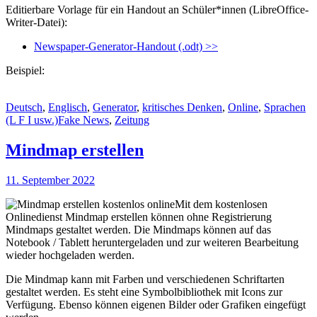
Editierbare Vorlage für ein Handout an Schüler*innen (LibreOffice-
Writer-Datei):
Newspaper-Generator-Handout (.odt) >>
Beispiel:
Kategorien
Deutsch
,
Englisch
,
Generator
,
kritisches Denken
,
Online
,
Sprachen
Schlagworte
(L F I usw.)
Fake News
,
Zeitung
Mindmap erstellen
Veröffentlicht
11. September 2022
am
Mit dem kostenlosen
Onlinedienst Mindmap erstellen können ohne Registrierung
Mindmaps gestaltet werden. Die Mindmaps können auf das
Notebook / Tablett heruntergeladen und zur weiteren Bearbeitung
wieder hochgeladen werden.
Die Mindmap kann mit Farben und verschiedenen Schriftarten
gestaltet werden. Es steht eine Symbolbibliothek mit Icons zur
Verfügung. Ebenso können eigenen Bilder oder Grafiken eingefügt