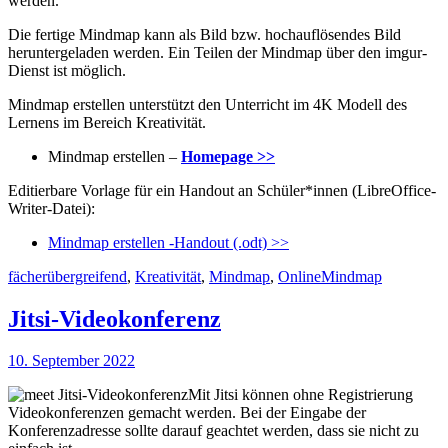
werden.
Die fertige Mindmap kann als Bild bzw. hochauflösendes Bild
heruntergeladen werden. Ein Teilen der Mindmap über den imgur-
Dienst ist möglich.
Mindmap erstellen unterstützt den Unterricht im 4K Modell des
Lernens im Bereich Kreativität.
Mindmap erstellen –
Homepage >>
Editierbare Vorlage für ein Handout an Schüler*innen (LibreOffice-
Writer-Datei):
Mindmap erstellen -Handout (.odt) >>
Kategorien
Schlagworte
fächerübergreifend
,
Kreativität
,
Mindmap
,
Online
Mindmap
Jitsi-Videokonferenz
Veröffentlicht
10. September 2022
am
Mit Jitsi können ohne Registrierung
Videokonferenzen gemacht werden. Bei der Eingabe der
Konferenzadresse sollte darauf geachtet werden, dass sie nicht zu