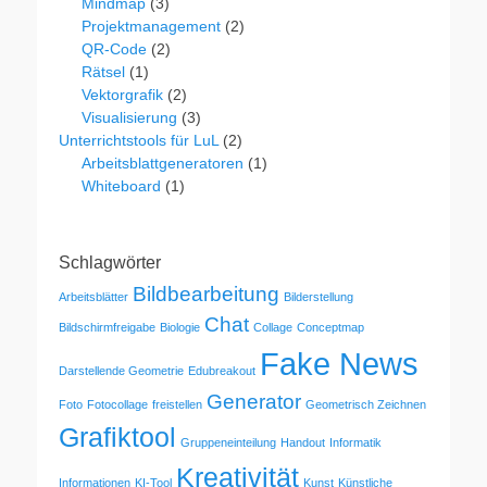
Mindmap
(3)
Projektmanagement
(2)
QR-Code
(2)
Rätsel
(1)
Vektorgrafik
(2)
Visualisierung
(3)
Unterrichtstools für LuL
(2)
Arbeitsblattgeneratoren
(1)
Whiteboard
(1)
Schlagwörter
Bildbearbeitung
Arbeitsblätter
Bilderstellung
Chat
Bildschirmfreigabe
Biologie
Collage
Conceptmap
Fake News
Darstellende Geometrie
Edubreakout
Generator
Foto
Fotocollage
freistellen
Geometrisch Zeichnen
Grafiktool
Gruppeneinteilung
Handout
Informatik
Kreativität
Informationen
KI-Tool
Kunst
Künstliche