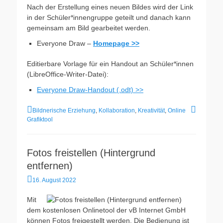
Nach der Erstellung eines neuen Bildes wird der Link
in der Schüler*innengruppe geteilt und danach kann
gemeinsam am Bild gearbeitet werden.
Everyone Draw –
Homepage >>
Editierbare Vorlage für ein Handout an Schüler*innen
(LibreOffice-Writer-Datei):
Everyone Draw-Handout (.odt) >>
Kategorien
Schlagwort
Bildnerische Erziehung
,
Kollaboration
,
Kreativität
,
Online
Grafiktool
Fotos freistellen (Hintergrund
entfernen)
Veröffentlicht
16. August 2022
am
Mit
dem kostenlosen Onlinetool der vB Internet GmbH
können Fotos freigestellt werden. Die Bedienung ist