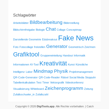
Schlagwörter
Bildbearbeitung
Arbeitsblätter
Bilderstellung
Chat
Bildschirmfreigabe
Biologie
Collage
Conceptmap
Fake News
Darstellende Geometrie
Edubreakout
Generator
Foto
Fotocollage
freistellen
Geometrisch Zeichnen
Grafiktool
Gruppeneinteilung
Handout
Informatik
Kreativität
Informationen
KI-Tool
Kunst
Künstliche
Mindmap
Physik
Intelligenz
Labor
Projektmanagement
QR-Code-Generator
QR-Code-Reader
Rätsel
Social Media
Stoppuhr
Tabellenkalkulation
Test
Timer
Vektorgrafik
Videokonferenz
Zeichenprogramm
Visualisierung
Whiteboard
Zeitung
Zufallsschueler_in
Zufallszahl
Copyright © 2026
DigiTools.app
. Alle Rechte vorbehalten. | Catch