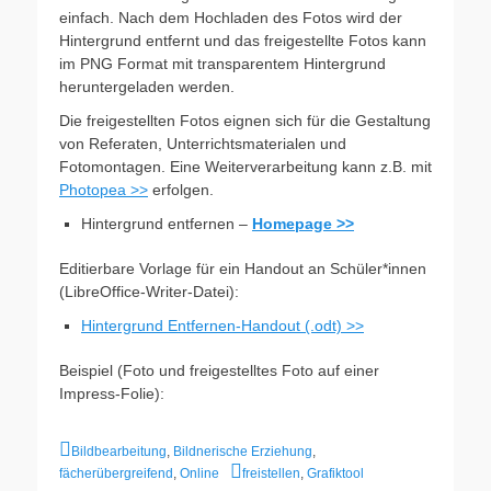
einfach. Nach dem Hochladen des Fotos wird der
Hintergrund entfernt und das freigestellte Fotos kann
im PNG Format mit transparentem Hintergrund
heruntergeladen werden.
Die freigestellten Fotos eignen sich für die Gestaltung
von Referaten, Unterrichtsmaterialen und
Fotomontagen. Eine Weiterverarbeitung kann z.B. mit
Photopea >>
erfolgen.
Hintergrund entfernen –
Homepage >>
Editierbare Vorlage für ein Handout an Schüler*innen
(LibreOffice-Writer-Datei):
Hintergrund Entfernen-Handout (.odt) >>
Beispiel (Foto und freigestelltes Foto auf einer
Impress-Folie):
Kategorien
Bildbearbeitung
,
Bildnerische Erziehung
,
Schlagworte
fächerübergreifend
,
Online
freistellen
,
Grafiktool