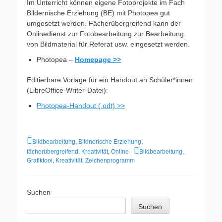
Im Unterricht können eigene Fotoprojekte im Fach
Bildernische Erziehung (BE) mit Photopea gut
umgesetzt werden. Fächerübergreifend kann der
Onlinedienst zur Fotobearbeitung zur Bearbeitung
von Bildmaterial für Referat usw. eingesetzt werden.
Photopea –
Homepage >>
Editierbare Vorlage für ein Handout an Schüler*innen
(LibreOffice-Writer-Datei):
Photopea-Handout (.odt) >>
Kategorien
Bildbearbeitung
,
Bildnerische Erziehung
,
Schlagworte
fächerübergreifend
,
Kreativität
,
Online
Bildbearbeitung
,
Grafiktool
,
Kreativität
,
Zeichenprogramm
Suchen
Suchen