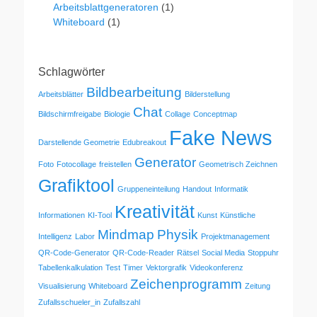
Arbeitsblattgeneratoren
(1)
Whiteboard
(1)
Schlagwörter
Bildbearbeitung
Arbeitsblätter
Bilderstellung
Chat
Bildschirmfreigabe
Biologie
Collage
Conceptmap
Fake News
Darstellende Geometrie
Edubreakout
Generator
Foto
Fotocollage
freistellen
Geometrisch Zeichnen
Grafiktool
Gruppeneinteilung
Handout
Informatik
Kreativität
Informationen
KI-Tool
Kunst
Künstliche
Mindmap
Physik
Intelligenz
Labor
Projektmanagement
QR-Code-Generator
QR-Code-Reader
Rätsel
Social Media
Stoppuhr
Tabellenkalkulation
Test
Timer
Vektorgrafik
Videokonferenz
Zeichenprogramm
Visualisierung
Whiteboard
Zeitung
Zufallsschueler_in
Zufallszahl