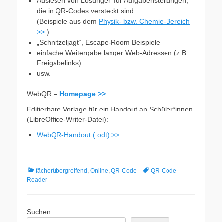
Auslesen von Lösungen für Aufgabenstellungen,
die in QR-Codes versteckt sind
(Beispiele aus dem
Physik- bzw. Chemie-Bereich
>>
)
„Schnitzeljagt“, Escape-Room Beispiele
einfache Weitergabe langer Web-Adressen (z.B.
Freigabelinks)
usw.
WebQR –
Homepage >>
Editierbare Vorlage für ein Handout an Schüler*innen
(LibreOffice-Writer-Datei):
WebQR-Handout (.odt) >>
Kategorien
Schlagworte
fächerübergreifend
,
Online
,
QR-Code
QR-Code-
Reader
Suchen