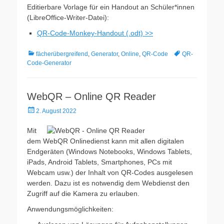
Editierbare Vorlage für ein Handout an Schüler*innen
(LibreOffice-Writer-Datei):
QR-Code-Monkey-Handout (.odt) >>
Kategorien
Schlagworte
fächerübergreifend
,
Generator
,
Online
,
QR-Code
QR-
Code-Generator
WebQR – Online QR Reader
Veröffentlicht
2. August 2022
am
Mit
dem WebQR Onlinedienst kann mit allen digitalen
Endgeräten (Windows Notebooks, Windows Tablets,
iPads, Android Tablets, Smartphones, PCs mit
Webcam usw.) der Inhalt von QR-Codes ausgelesen
werden. Dazu ist es notwendig dem Webdienst den
Zugriff auf die Kamera zu erlauben.
Anwendungsmöglichkeiten: