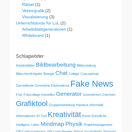
Rätsel
(1)
Vektorgrafik
(2)
Visualisierung
(3)
Unterrichtstools für LuL
(2)
Arbeitsblattgeneratoren
(1)
Whiteboard
(1)
Schlagwörter
Bildbearbeitung
Arbeitsblätter
Bilderstellung
Chat
Bildschirmfreigabe
Biologie
Collage
Conceptmap
Fake News
Darstellende Geometrie
Edubreakout
Generator
Foto
Fotocollage
freistellen
Geometrisch Zeichnen
Grafiktool
Gruppeneinteilung
Handout
Informatik
Kreativität
Informationen
KI-Tool
Kunst
Künstliche
Mindmap
Physik
Intelligenz
Labor
Projektmanagement
QR-Code-Generator
QR-Code-Reader
Rätsel
Social Media
Stoppuhr