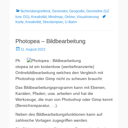
Kategorien
fächerübergreifend
,
Generator
,
Geografie
,
Geometrie (GZ
Schlagworte
bzw. DG)
,
Kreativität
,
Mindmap
,
Online
,
Visualisierung
Karte
,
Kreativität
,
Streckenplan
,
U-Bahn
Photopea – Bildbearbeitung
Veröffentlicht
11. August 2022
am
Ph
otopea ist ein kostenlose (werbefinanzierte)
Onlinebildbearbeitung welches den Vergleich mit
Photoshop oder Gimp nicht zu scheuen braucht.
Das Bildbearbeitungsprogramm kann mit Ebenen,
Kanälen, Pfaden, usw. arbeiten und hat die
Werkzeuge, die man von Photoshop oder Gimp kennt
(Bereichsreparatur, …).
Neben des Bildbearbeitungsfunktionen kann auf
zahlreiche Vorlagen zugegriffen werden.