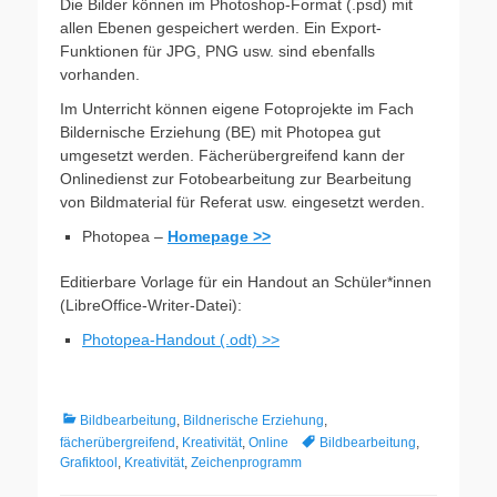
Die Bilder können im Photoshop-Format (.psd) mit
allen Ebenen gespeichert werden. Ein Export-
Funktionen für JPG, PNG usw. sind ebenfalls
vorhanden.
Im Unterricht können eigene Fotoprojekte im Fach
Bildernische Erziehung (BE) mit Photopea gut
umgesetzt werden. Fächerübergreifend kann der
Onlinedienst zur Fotobearbeitung zur Bearbeitung
von Bildmaterial für Referat usw. eingesetzt werden.
Photopea –
Homepage >>
Editierbare Vorlage für ein Handout an Schüler*innen
(LibreOffice-Writer-Datei):
Photopea-Handout (.odt) >>
Kategorien
Bildbearbeitung
,
Bildnerische Erziehung
,
Schlagworte
fächerübergreifend
,
Kreativität
,
Online
Bildbearbeitung
,
Grafiktool
,
Kreativität
,
Zeichenprogramm