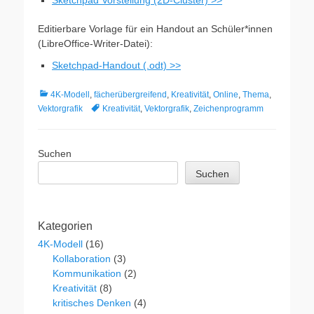
Sketchpad Vorstellung (2D-Cluster) >>
Editierbare Vorlage für ein Handout an Schüler*innen
(LibreOffice-Writer-Datei):
Sketchpad-Handout (.odt) >>
Kategorien
4K-Modell
,
fächerübergreifend
,
Kreativität
,
Online
,
Thema
,
Schlagworte
Vektorgrafik
Kreativität
,
Vektorgrafik
,
Zeichenprogramm
Suchen
Suchen
Kategorien
4K-Modell
(16)
Kollaboration
(3)
Kommunikation
(2)
Kreativität
(8)
kritisches Denken
(4)