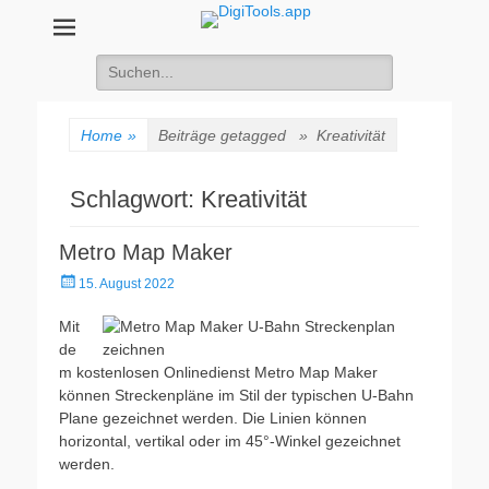
DigiTools.app
Onlinetools für den Unterricht
Suche
nach:
Home
»
Beiträge getagged »
Kreativität
Schlagwort:
Kreativität
Metro Map Maker
Veröffentlicht
15. August 2022
am
Mit
de
m kostenlosen Onlinedienst Metro Map Maker
können Streckenpläne im Stil der typischen U-Bahn
Plane gezeichnet werden. Die Linien können
horizontal, vertikal oder im 45°-Winkel gezeichnet
werden.