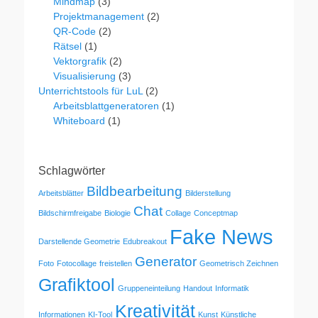
Mindmap
(3)
Projektmanagement
(2)
QR-Code
(2)
Rätsel
(1)
Vektorgrafik
(2)
Visualisierung
(3)
Unterrichtstools für LuL
(2)
Arbeitsblattgeneratoren
(1)
Whiteboard
(1)
Schlagwörter
Bildbearbeitung
Arbeitsblätter
Bilderstellung
Chat
Bildschirmfreigabe
Biologie
Collage
Conceptmap
Fake News
Darstellende Geometrie
Edubreakout
Generator
Foto
Fotocollage
freistellen
Geometrisch Zeichnen
Grafiktool
Gruppeneinteilung
Handout
Informatik
Kreativität
Informationen
KI-Tool
Kunst
Künstliche