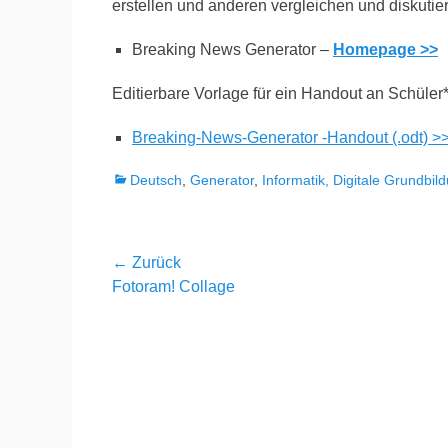
erstellen und anderen vergleichen und diskutie
Breaking News Generator –
Homepage >>
Editierbare Vorlage für ein Handout an Schüler*
Breaking-News-Generator -Handout (.odt) >
Kategorien
Deutsch
,
Generator
,
Informatik, Digitale Grundbil
Beitragsnavigation
← Zurück
Vorheriger
Fotoram! Collage
Beitrag: