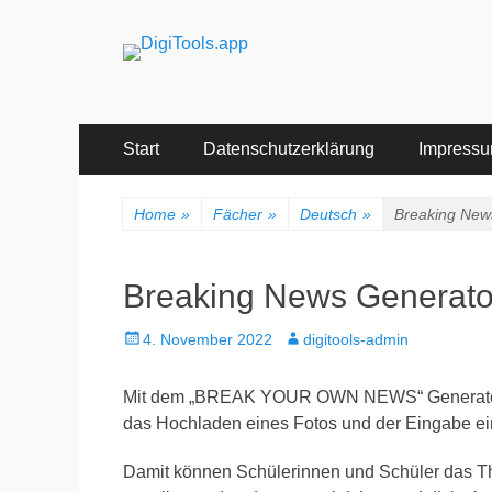
DigiTools.a
Onlinetools für den Unterricht
Primäres
Zum
Start
Datenschutzerklärung
Impress
Inhalt
Menü
springen
Home
»
Fächer
»
Deutsch
»
Breaking New
Breaking News Generato
Veröffentlicht
Autor
4. November 2022
digitools-admin
am
Mit dem „BREAK YOUR OWN NEWS“ Generato
das Hochladen eines Fotos und der Eingabe ein
Damit können Schülerinnen und Schüler das Th