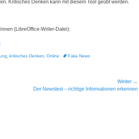
ren. Kritisches Denken kann mit diesem Tool geübt werden.
innen (LibreOffice-Writer-Datei):
>
Schlagworte
dung
,
kritisches Denken
,
Online
Fake News
Weiter →
Nächster
Der Newstest – richtige Informationen erkennen
Beitrag: