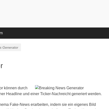
pp
um
s Generator
r
r können durch
er Headline und einer Ticker-Nachreicht generiert werden.
ema Fake-News erarbeiten, indem sie ein eigenes Bild