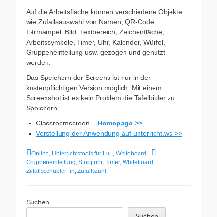
Auf die Arbeitsfläche können verschiedene Objekte
wie Zufallsauswahl von Namen, QR-Code,
Lärmampel, Bild, Textbereich, Zeichenfläche,
Arbeitssymbole, Timer, Uhr, Kalender, Würfel,
Gruppeneinteilung usw. gezogen und genutzt
werden.
Das Speichern der Screens ist nur in der
kostenpflichtigen Version möglich. Mit einem
Screenshot ist es kein Problem die Tafelbilder zu
Speichern.
Classroomscreen –
Homepage >>
Vorstellung der Anwendung auf unterricht.ws >>
Kategorien
Schlagworte
Online
,
Unterrichtstools für LuL
,
Whiteboard
Gruppeneinteilung
,
Stoppuhr
,
Timer
,
Whiteboard
,
Zufallsschueler_in
,
Zufallszahl
Suchen
Suchen