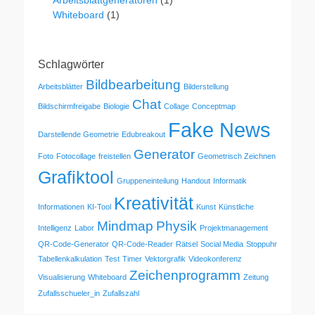
Arbeitsblattgeneratoren
(1)
Whiteboard
(1)
Schlagwörter
Bildbearbeitung
Arbeitsblätter
Bilderstellung
Chat
Bildschirmfreigabe
Biologie
Collage
Conceptmap
Fake News
Darstellende Geometrie
Edubreakout
Generator
Foto
Fotocollage
freistellen
Geometrisch Zeichnen
Grafiktool
Gruppeneinteilung
Handout
Informatik
Kreativität
Informationen
KI-Tool
Kunst
Künstliche
Mindmap
Physik
Intelligenz
Labor
Projektmanagement
QR-Code-Generator
QR-Code-Reader
Rätsel
Social Media
Stoppuhr
Tabellenkalkulation
Test
Timer
Vektorgrafik
Videokonferenz
Zeichenprogramm
Visualisierung
Whiteboard
Zeitung
Zufallsschueler_in
Zufallszahl