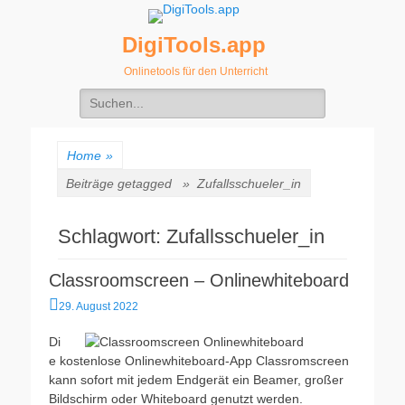
DigiTools.app
Onlinetools für den Unterricht
Suche
nach:
Home
»
Beiträge getagged »
Zufallsschueler_in
Schlagwort:
Zufallsschueler_in
Classroomscreen – Onlinewhiteboard
Veröffentlicht
29. August 2022
am
Di
e kostenlose Onlinewhiteboard-App Classromscreen
kann sofort mit jedem Endgerät ein Beamer, großer
Bildschirm oder Whiteboard genutzt werden.